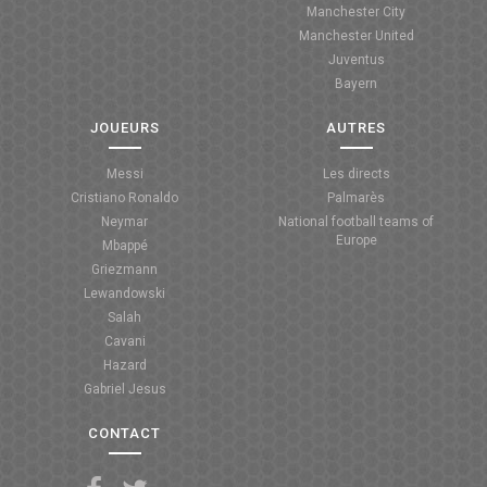
Manchester City
ANGLETERRE
Manchester United
Juventus
ESPAGNE
Bayern
ITALIE
JOUEURS
AUTRES
ALLEMAGNE
Messi
Les directs
Cristiano Ronaldo
Palmarès
RECHERCHE
Neymar
National football teams of
Europe
Mbappé
Griezmann
Lewandowski
Salah
Cavani
Hazard
Gabriel Jesus
CONTACT