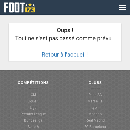
CM
EURO
Oups !
CAN
Tout ne s'est pas passé comme prévu...
LIGUE DES CHAMPIONS
Retour à l'accueil !
PALMARÈS
LES DIRECTS
LIGUE 1
COMPÉTITIONS
CLUBS
LIGUE 2
CM
Paris-SG
Ligue 1
Marseille
NATIONAL
Liga
Lyon
Premier League
Monaco
COUPE DE FRANCE
Bundesliga
Real Madrid
Serie A
FC Barcelona
COUPE DE LA LIGUE