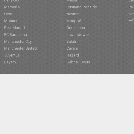
Paris-SG
Messi
Les
Marseille
Cristiano Ronaldo
Pa
Lyon
Neymar
Nat
Eu
Monaco
Mbappé
Real Madrid
Griezmann
FC Barcelona
Lewandowski
Manchester City
Salah
Manchester United
Cavani
Juventus
Hazard
Bayern
Gabriel Jesus