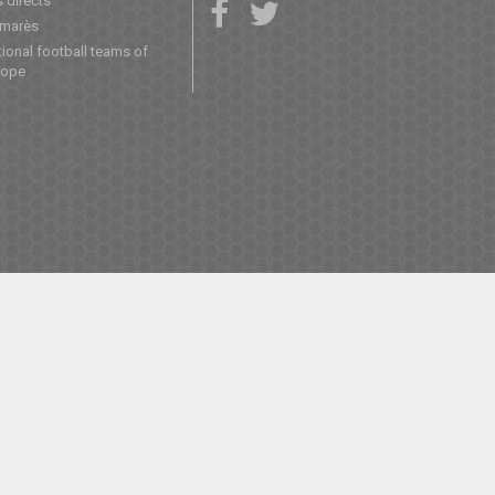
 directs
lmarès
ional football teams of
rope