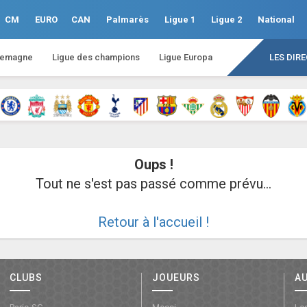
CM
EURO
CAN
Palmarès
Ligue 1
Ligue 2
National
lemagne
Ligue des champions
Ligue Europa
LES DIR
Oups !
Tout ne s'est pas passé comme prévu...
Retour à l'accueil !
CLUBS
JOUEURS
A