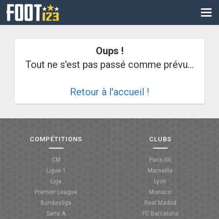
CM
EURO
Oups !
CAN
Tout ne s'est pas passé comme prévu...
LIGUE DES CHAMPIONS
Retour à l'accueil !
PALMARÈS
LES DIRECTS
LIGUE 1
COMPÉTITIONS
CLUBS
LIGUE 2
CM
Paris-SG
Ligue 1
Marseille
NATIONAL
Liga
Lyon
Premier League
Monaco
COUPE DE FRANCE
Bundesliga
Real Madrid
Serie A
FC Barcelona
COUPE DE LA LIGUE