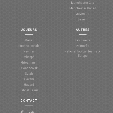
Manchester City
ANGLETERRE
Manchester United
Juventus
ESPAGNE
Bayern
ITALIE
JOUEURS
AUTRES
ALLEMAGNE
Messi
Les directs
Cristiano Ronaldo
Palmarès
RECHERCHE
Neymar
National football teams of
Europe
Mbappé
Griezmann
Lewandowski
Salah
Cavani
Hazard
Gabriel Jesus
CONTACT