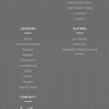
Manchester City
ANGLETERRE
Manchester United
Juventus
ESPAGNE
Bayern
ITALIE
JOUEURS
AUTRES
ALLEMAGNE
Messi
Les directs
Cristiano Ronaldo
Palmarès
RECHERCHE
Neymar
National football teams of
Europe
Mbappé
Griezmann
Lewandowski
Salah
Cavani
Hazard
Gabriel Jesus
CONTACT