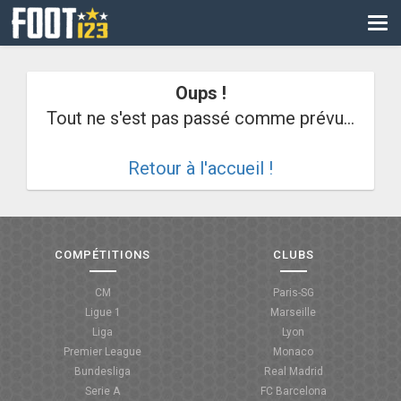
CM
EURO
Oups !
CAN
Tout ne s'est pas passé comme prévu...
LIGUE DES CHAMPIONS
Retour à l'accueil !
PALMARÈS
LES DIRECTS
LIGUE 1
COMPÉTITIONS
CLUBS
LIGUE 2
CM
Paris-SG
Ligue 1
Marseille
NATIONAL
Liga
Lyon
Premier League
Monaco
COUPE DE FRANCE
Bundesliga
Real Madrid
Serie A
FC Barcelona
COUPE DE LA LIGUE