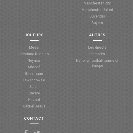
Manchester City
ANGLETERRE
Manchester United
Juventus
ESPAGNE
Bayern
ITALIE
JOUEURS
AUTRES
ALLEMAGNE
Messi
Les directs
Cristiano Ronaldo
Palmarès
RECHERCHE
Neymar
National football teams of
Europe
Mbappé
Griezmann
Lewandowski
Salah
Cavani
Hazard
Gabriel Jesus
CONTACT