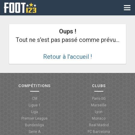
CM
EURO
Oups !
CAN
Tout ne s'est pas passé comme prévu...
LIGUE DES CHAMPIONS
Retour à l'accueil !
PALMARÈS
LES DIRECTS
LIGUE 1
COMPÉTITIONS
CLUBS
LIGUE 2
CM
Paris-SG
Ligue 1
Marseille
NATIONAL
Liga
Lyon
Premier League
Monaco
COUPE DE FRANCE
Bundesliga
Real Madrid
Serie A
FC Barcelona
COUPE DE LA LIGUE