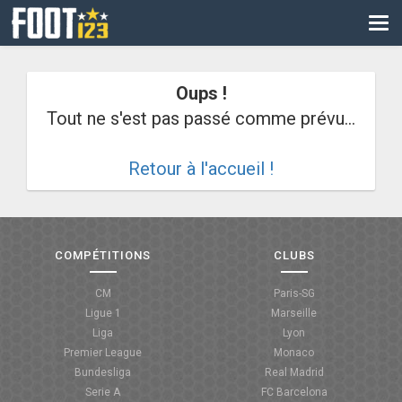
CM
EURO
Oups !
CAN
Tout ne s'est pas passé comme prévu...
LIGUE DES CHAMPIONS
Retour à l'accueil !
PALMARÈS
LES DIRECTS
LIGUE 1
COMPÉTITIONS
CLUBS
LIGUE 2
CM
Paris-SG
Ligue 1
Marseille
NATIONAL
Liga
Lyon
Premier League
Monaco
COUPE DE FRANCE
Bundesliga
Real Madrid
Serie A
FC Barcelona
COUPE DE LA LIGUE