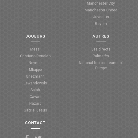
Manchester City
ANGLETERRE
Manchester United
Juventus
ESPAGNE
Bayern
ITALIE
JOUEURS
AUTRES
ALLEMAGNE
Messi
Les directs
Cristiano Ronaldo
Palmarès
RECHERCHE
Neymar
National football teams of
Europe
Mbappé
Griezmann
Lewandowski
Salah
Cavani
Hazard
Gabriel Jesus
CONTACT