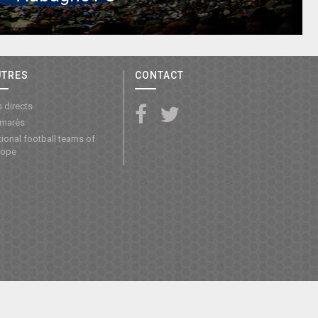
UTRES
CONTACT
 directs
lmarès
ional football teams of
rope