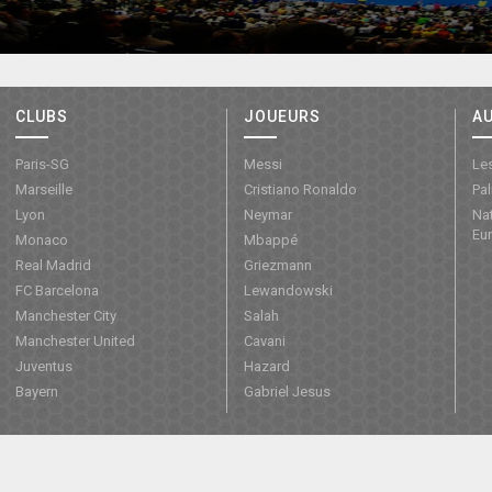
CLUBS
JOUEURS
A
Paris-SG
Messi
Les
Marseille
Cristiano Ronaldo
Pa
Lyon
Neymar
Nat
Eu
Monaco
Mbappé
Real Madrid
Griezmann
FC Barcelona
Lewandowski
Manchester City
Salah
Manchester United
Cavani
Juventus
Hazard
Bayern
Gabriel Jesus