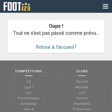
CM
EURO
Oups !
CAN
Tout ne s'est pas passé comme prévu...
LIGUE DES CHAMPIONS
Retour à l'accueil !
PALMARÈS
LES DIRECTS
LIGUE 1
COMPÉTITIONS
CLUBS
LIGUE 2
CM
Paris-SG
Ligue 1
Marseille
NATIONAL
Liga
Lyon
Premier League
Monaco
COUPE DE FRANCE
Bundesliga
Real Madrid
Serie A
FC Barcelona
COUPE DE LA LIGUE