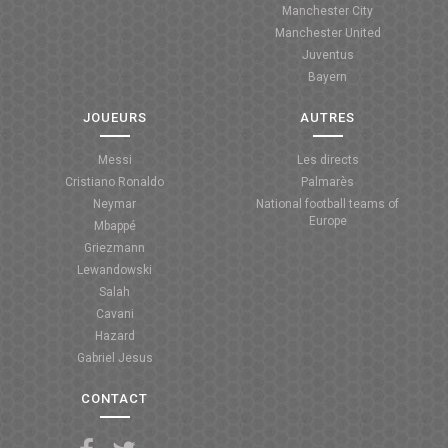
Manchester City
ANGLETERRE
Manchester United
Juventus
ESPAGNE
Bayern
ITALIE
JOUEURS
AUTRES
ALLEMAGNE
Messi
Les directs
Cristiano Ronaldo
Palmarès
RECHERCHE
Neymar
National football teams of
Europe
Mbappé
Griezmann
Lewandowski
Salah
Cavani
Hazard
Gabriel Jesus
CONTACT