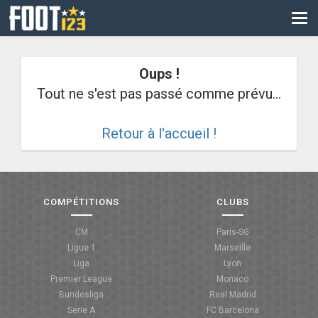
CM
EURO
Oups !
CAN
Tout ne s'est pas passé comme prévu...
LIGUE DES CHAMPIONS
Retour à l'accueil !
PALMARÈS
LES DIRECTS
LIGUE 1
COMPÉTITIONS
CLUBS
LIGUE 2
CM
Paris-SG
Ligue 1
Marseille
NATIONAL
Liga
Lyon
Premier League
Monaco
COUPE DE FRANCE
Bundesliga
Real Madrid
Serie A
FC Barcelona
COUPE DE LA LIGUE