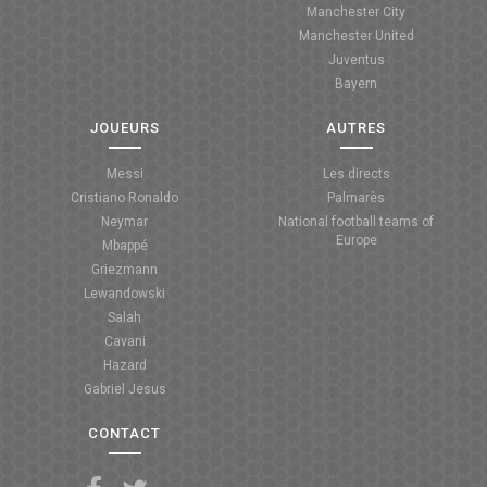
Manchester City
ANGLETERRE
Manchester United
Juventus
ESPAGNE
Bayern
ITALIE
JOUEURS
AUTRES
ALLEMAGNE
Messi
Les directs
Cristiano Ronaldo
Palmarès
RECHERCHE
Neymar
National football teams of
Europe
Mbappé
Griezmann
Lewandowski
Salah
Cavani
Hazard
Gabriel Jesus
CONTACT