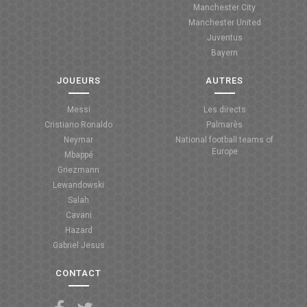
Manchester City
ANGLETERRE
Manchester United
Juventus
ESPAGNE
Bayern
ITALIE
JOUEURS
AUTRES
ALLEMAGNE
Messi
Les directs
Cristiano Ronaldo
Palmarès
RECHERCHE
Neymar
National football teams of
Europe
Mbappé
Griezmann
Lewandowski
Salah
Cavani
Hazard
Gabriel Jesus
CONTACT