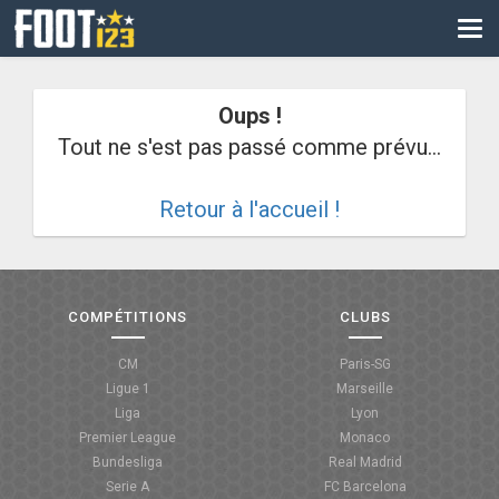
CM
EURO
Oups !
CAN
Tout ne s'est pas passé comme prévu...
LIGUE DES CHAMPIONS
Retour à l'accueil !
PALMARÈS
LES DIRECTS
LIGUE 1
COMPÉTITIONS
CLUBS
LIGUE 2
CM
Paris-SG
Ligue 1
Marseille
NATIONAL
Liga
Lyon
Premier League
Monaco
COUPE DE FRANCE
Bundesliga
Real Madrid
Serie A
FC Barcelona
COUPE DE LA LIGUE