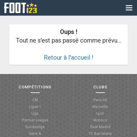
CM
EURO
Oups !
CAN
Tout ne s'est pas passé comme prévu...
LIGUE DES CHAMPIONS
Retour à l'accueil !
PALMARÈS
LES DIRECTS
LIGUE 1
COMPÉTITIONS
CLUBS
LIGUE 2
CM
Paris-SG
Ligue 1
Marseille
NATIONAL
Liga
Lyon
Premier League
Monaco
COUPE DE FRANCE
Bundesliga
Real Madrid
Serie A
FC Barcelona
COUPE DE LA LIGUE