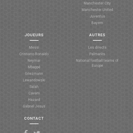
Manchester City
ANGLETERRE
Manchester United
Juventus
ESPAGNE
Bayern
ITALIE
JOUEURS
AUTRES
ALLEMAGNE
Messi
Les directs
Cristiano Ronaldo
Palmarès
RECHERCHE
Neymar
National football teams of
Europe
Mbappé
Griezmann
Lewandowski
Salah
Cavani
Hazard
Gabriel Jesus
CONTACT