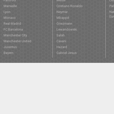
Paris-SG
Messi
Les
Marseille
Cristiano Ronaldo
Pa
Lyon
Neymar
Nat
Eu
Monaco
Mbappé
Real Madrid
Griezmann
FC Barcelona
Lewandowski
Manchester City
Salah
Manchester United
Cavani
Juventus
Hazard
Bayern
Gabriel Jesus