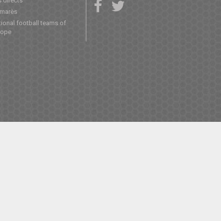
 directs
lmarès
ional football teams of
rope