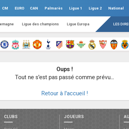
CM
EURO
CAN
Palmarès
Ligue 1
Ligue 2
National
lemagne
Ligue des champions
Ligue Europa
LES DIR
Oups !
Tout ne s'est pas passé comme prévu...
Retour à l'accueil !
CLUBS
JOUEURS
A