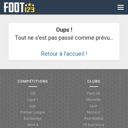
CM
EURO
Oups !
CAN
Tout ne s'est pas passé comme prévu...
LIGUE DES CHAMPIONS
Retour à l'accueil !
PALMARÈS
LES DIRECTS
LIGUE 1
COMPÉTITIONS
CLUBS
LIGUE 2
CM
Paris-SG
Ligue 1
Marseille
NATIONAL
Liga
Lyon
Premier League
Monaco
COUPE DE FRANCE
Bundesliga
Real Madrid
Serie A
FC Barcelona
COUPE DE LA LIGUE