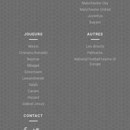
Manchester City
ANGLETERRE
Manchester United
Juventus
ESPAGNE
Bayern
ITALIE
JOUEURS
AUTRES
ALLEMAGNE
Messi
Les directs
Cristiano Ronaldo
Palmarès
RECHERCHE
Neymar
National football teams of
Europe
Mbappé
Griezmann
Lewandowski
Salah
Cavani
Hazard
Gabriel Jesus
CONTACT