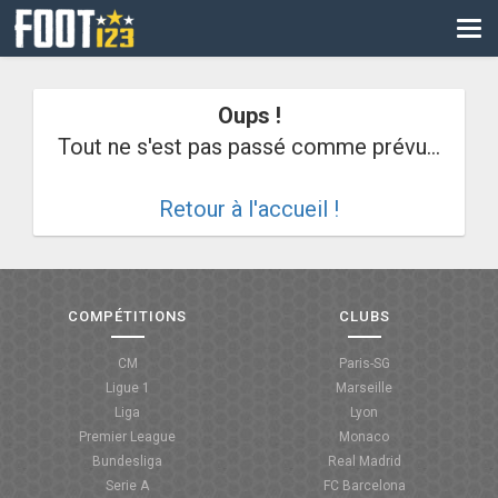
CM
EURO
Oups !
CAN
Tout ne s'est pas passé comme prévu...
LIGUE DES CHAMPIONS
Retour à l'accueil !
PALMARÈS
LES DIRECTS
LIGUE 1
COMPÉTITIONS
CLUBS
LIGUE 2
CM
Paris-SG
Ligue 1
Marseille
NATIONAL
Liga
Lyon
Premier League
Monaco
COUPE DE FRANCE
Bundesliga
Real Madrid
Serie A
FC Barcelona
COUPE DE LA LIGUE