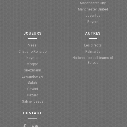
Manchester City
ANGLETERRE
Manchester United
Juventus
ESPAGNE
Bayern
ITALIE
JOUEURS
AUTRES
ALLEMAGNE
Messi
Les directs
Cristiano Ronaldo
Palmarès
RECHERCHE
Neymar
National football teams of
Europe
Mbappé
Griezmann
Lewandowski
Salah
Cavani
Hazard
Gabriel Jesus
CONTACT