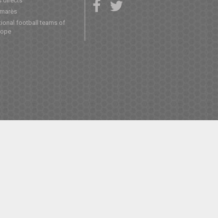
 directs
lmarès
ional football teams of
rope