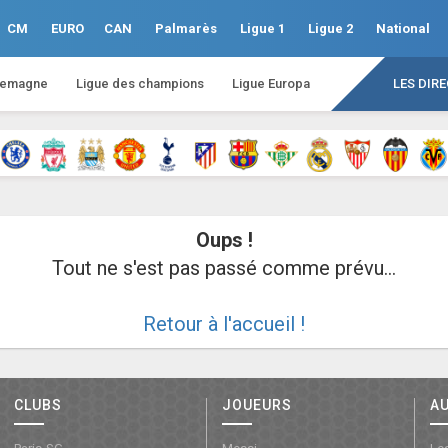
CM
EURO
CAN
Palmarès
Ligue 1
Ligue 2
National
lemagne
Ligue des champions
Ligue Europa
LES DIR
Oups !
Tout ne s'est pas passé comme prévu...
Retour à l'accueil !
CLUBS
JOUEURS
A