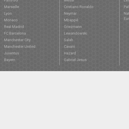
Paris-SG
Messi
Les
Marseille
Cristiano Ronaldo
Pa
Lyon
Neymar
Nat
Eu
Monaco
Mbappé
Real Madrid
Griezmann
FC Barcelona
Lewandowski
Manchester City
Salah
Manchester United
Cavani
Juventus
Hazard
Bayern
Gabriel Jesus