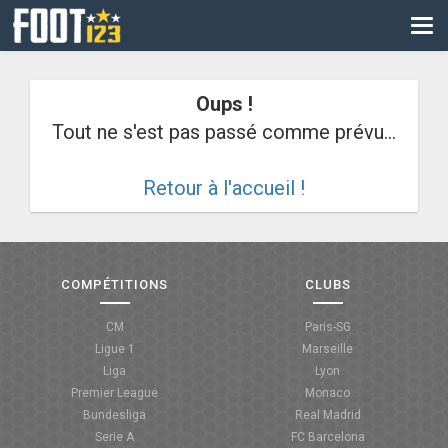
CM
EURO
Oups !
CAN
Tout ne s'est pas passé comme prévu...
LIGUE DES CHAMPIONS
Retour à l'accueil !
PALMARÈS
LES DIRECTS
LIGUE 1
COMPÉTITIONS
CLUBS
LIGUE 2
CM
Paris-SG
Ligue 1
Marseille
NATIONAL
Liga
Lyon
Premier League
Monaco
COUPE DE FRANCE
Bundesliga
Real Madrid
Serie A
FC Barcelona
COUPE DE LA LIGUE