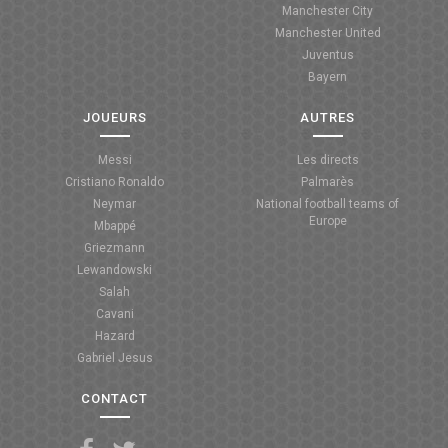
Manchester City
ANGLETERRE
Manchester United
Juventus
ESPAGNE
Bayern
ITALIE
JOUEURS
AUTRES
ALLEMAGNE
Messi
Les directs
Cristiano Ronaldo
Palmarès
RECHERCHE
Neymar
National football teams of
Europe
Mbappé
Griezmann
Lewandowski
Salah
Cavani
Hazard
Gabriel Jesus
CONTACT