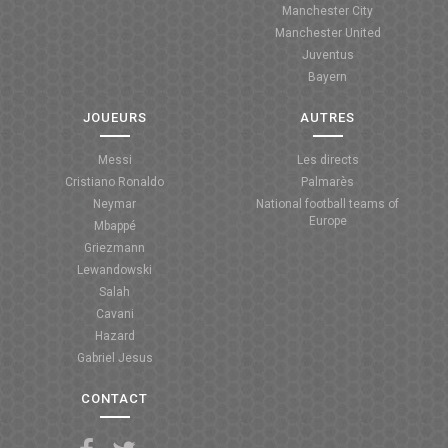
Manchester City
ANGLETERRE
Manchester United
Juventus
ESPAGNE
Bayern
ITALIE
JOUEURS
AUTRES
ALLEMAGNE
Messi
Les directs
Cristiano Ronaldo
Palmarès
RECHERCHE
Neymar
National football teams of
Europe
Mbappé
Griezmann
Lewandowski
Salah
Cavani
Hazard
Gabriel Jesus
CONTACT