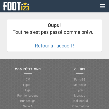
CM
EURO
Oups !
CAN
Tout ne s'est pas passé comme prévu...
LIGUE DES CHAMPIONS
Retour à l'accueil !
PALMARÈS
LES DIRECTS
LIGUE 1
COMPÉTITIONS
CLUBS
LIGUE 2
CM
Paris-SG
Ligue 1
Marseille
NATIONAL
Liga
Lyon
Premier League
Monaco
COUPE DE FRANCE
Bundesliga
Real Madrid
Serie A
FC Barcelona
COUPE DE LA LIGUE