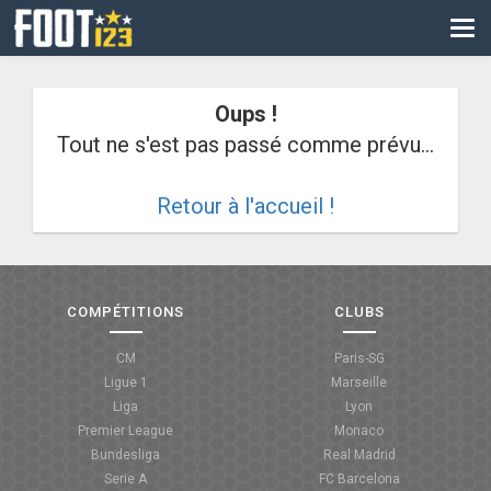
CM
EURO
Oups !
CAN
Tout ne s'est pas passé comme prévu...
LIGUE DES CHAMPIONS
Retour à l'accueil !
PALMARÈS
LES DIRECTS
LIGUE 1
COMPÉTITIONS
CLUBS
LIGUE 2
CM
Paris-SG
Ligue 1
Marseille
NATIONAL
Liga
Lyon
Premier League
Monaco
COUPE DE FRANCE
Bundesliga
Real Madrid
Serie A
FC Barcelona
COUPE DE LA LIGUE