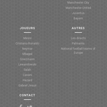
Manchester City
ANGLETERRE
Manchester United
Juventus
ESPAGNE
Bayern
ITALIE
JOUEURS
AUTRES
ALLEMAGNE
Messi
Les directs
Cristiano Ronaldo
Palmarès
RECHERCHE
Neymar
National football teams of
Europe
Mbappé
Griezmann
Lewandowski
Salah
Cavani
Hazard
Gabriel Jesus
CONTACT