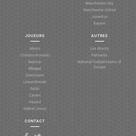
Manchester City
ANGLETERRE
Manchester United
Juventus
ESPAGNE
Bayern
ITALIE
JOUEURS
AUTRES
ALLEMAGNE
Messi
Les directs
Cristiano Ronaldo
Palmarès
RECHERCHE
Neymar
National football teams of
Europe
Mbappé
Griezmann
Lewandowski
Salah
Cavani
Hazard
Gabriel Jesus
CONTACT