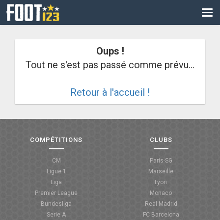
CM
EURO
Oups !
CAN
Tout ne s'est pas passé comme prévu...
LIGUE DES CHAMPIONS
Retour à l'accueil !
PALMARÈS
LES DIRECTS
LIGUE 1
COMPÉTITIONS
CLUBS
LIGUE 2
CM
Paris-SG
Ligue 1
Marseille
NATIONAL
Liga
Lyon
Premier League
Monaco
COUPE DE FRANCE
Bundesliga
Real Madrid
Serie A
FC Barcelona
COUPE DE LA LIGUE