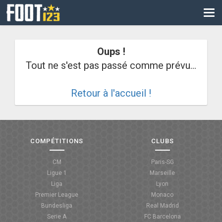
CM
EURO
Oups !
CAN
Tout ne s'est pas passé comme prévu...
LIGUE DES CHAMPIONS
Retour à l'accueil !
PALMARÈS
LES DIRECTS
LIGUE 1
COMPÉTITIONS
CLUBS
LIGUE 2
CM
Paris-SG
Ligue 1
Marseille
NATIONAL
Liga
Lyon
Premier League
Monaco
COUPE DE FRANCE
Bundesliga
Real Madrid
Serie A
FC Barcelona
COUPE DE LA LIGUE