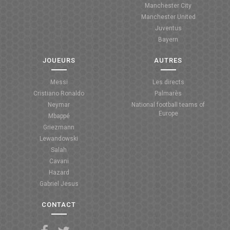
Manchester City
ANGLETERRE
Manchester United
Juventus
ESPAGNE
Bayern
ITALIE
JOUEURS
AUTRES
ALLEMAGNE
Messi
Les directs
Cristiano Ronaldo
Palmarès
RECHERCHE
Neymar
National football teams of
Europe
Mbappé
Griezmann
Lewandowski
Salah
Cavani
Hazard
Gabriel Jesus
CONTACT