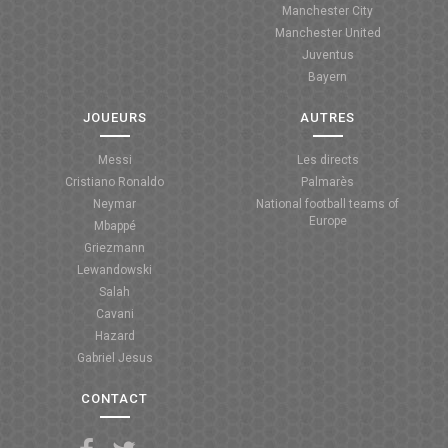
Manchester City
ANGLETERRE
Manchester United
Juventus
ESPAGNE
Bayern
ITALIE
JOUEURS
AUTRES
ALLEMAGNE
Messi
Les directs
Cristiano Ronaldo
Palmarès
RECHERCHE
Neymar
National football teams of
Europe
Mbappé
Griezmann
Lewandowski
Salah
Cavani
Hazard
Gabriel Jesus
CONTACT