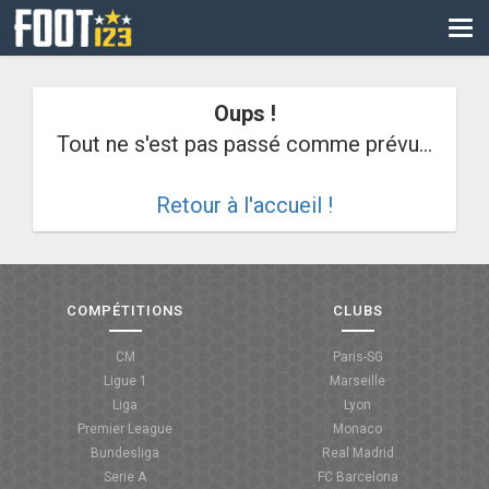
CM
EURO
Oups !
CAN
Tout ne s'est pas passé comme prévu...
LIGUE DES CHAMPIONS
Retour à l'accueil !
PALMARÈS
LES DIRECTS
LIGUE 1
COMPÉTITIONS
CLUBS
LIGUE 2
CM
Paris-SG
Ligue 1
Marseille
NATIONAL
Liga
Lyon
Premier League
Monaco
COUPE DE FRANCE
Bundesliga
Real Madrid
Serie A
FC Barcelona
COUPE DE LA LIGUE