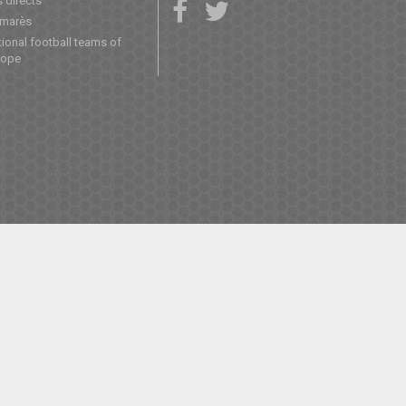
 directs
lmarès
ional football teams of
rope