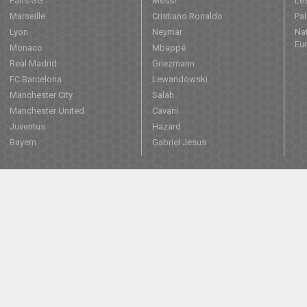
Paris-SG
Messi
Les
Marseille
Cristiano Ronaldo
Pa
Lyon
Neymar
Nat
Eu
Monaco
Mbappé
Real Madrid
Griezmann
FC Barcelona
Lewandowski
Manchester City
Salah
Manchester United
Cavani
Juventus
Hazard
Bayern
Gabriel Jesus