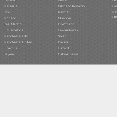
Paris-SG
Messi
Les
Marseille
Cristiano Ronaldo
Pa
Lyon
Neymar
Nat
Eu
Monaco
Mbappé
Real Madrid
Griezmann
FC Barcelona
Lewandowski
Manchester City
Salah
Manchester United
Cavani
Juventus
Hazard
Bayern
Gabriel Jesus