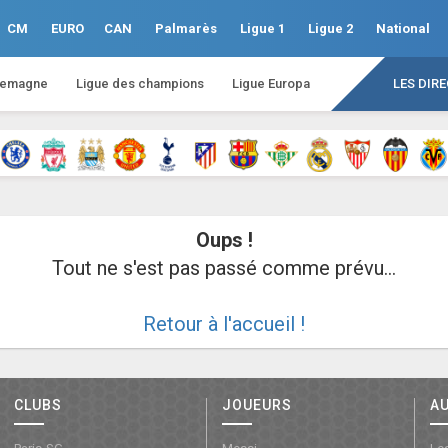
CM
EURO
CAN
Palmarès
Ligue 1
Ligue 2
National
lemagne
Ligue des champions
Ligue Europa
LES DIR
Oups !
Tout ne s'est pas passé comme prévu...
Retour à l'accueil !
CLUBS
JOUEURS
A