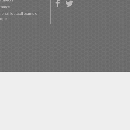
 directs
lmarès
ional football teams of
rope