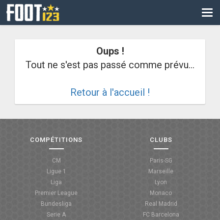
CM
EURO
Oups !
CAN
Tout ne s'est pas passé comme prévu...
LIGUE DES CHAMPIONS
Retour à l'accueil !
PALMARÈS
LES DIRECTS
LIGUE 1
COMPÉTITIONS
CLUBS
LIGUE 2
CM
Paris-SG
Ligue 1
Marseille
NATIONAL
Liga
Lyon
Premier League
Monaco
COUPE DE FRANCE
Bundesliga
Real Madrid
Serie A
FC Barcelona
COUPE DE LA LIGUE