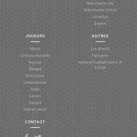
Manchester City
ANGLETERRE
Manchester United
Juventus
ESPAGNE
Bayern
ITALIE
JOUEURS
AUTRES
ALLEMAGNE
Messi
Les directs
Cristiano Ronaldo
Palmarès
RECHERCHE
Neymar
National football teams of
Europe
Mbappé
Griezmann
Lewandowski
Salah
Cavani
Hazard
Gabriel Jesus
CONTACT