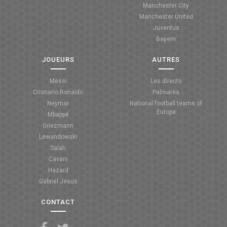
Manchester City
ANGLETERRE
Manchester United
Juventus
ESPAGNE
Bayern
ITALIE
JOUEURS
AUTRES
ALLEMAGNE
Messi
Les directs
Cristiano Ronaldo
Palmarès
RECHERCHE
Neymar
National football teams of
Europe
Mbappé
Griezmann
Lewandowski
Salah
Cavani
Hazard
Gabriel Jesus
CONTACT