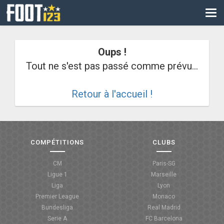
CM
EURO
Oups !
CAN
Tout ne s'est pas passé comme prévu...
LIGUE DES CHAMPIONS
Retour à l'accueil !
PALMARÈS
LES DIRECTS
LIGUE 1
COMPÉTITIONS
CLUBS
LIGUE 2
CM
Paris-SG
Ligue 1
Marseille
NATIONAL
Liga
Lyon
Premier League
Monaco
COUPE DE FRANCE
Bundesliga
Real Madrid
Serie A
FC Barcelona
COUPE DE LA LIGUE