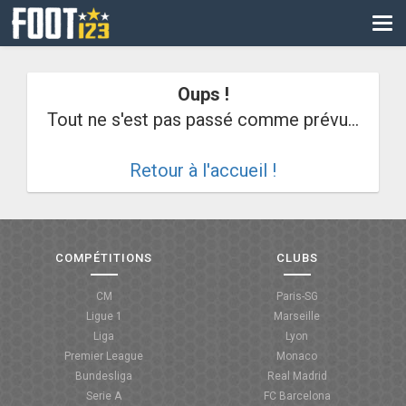
CM
EURO
Oups !
CAN
Tout ne s'est pas passé comme prévu...
LIGUE DES CHAMPIONS
Retour à l'accueil !
PALMARÈS
LES DIRECTS
LIGUE 1
COMPÉTITIONS
CLUBS
LIGUE 2
CM
Paris-SG
Ligue 1
Marseille
NATIONAL
Liga
Lyon
Premier League
Monaco
COUPE DE FRANCE
Bundesliga
Real Madrid
Serie A
FC Barcelona
COUPE DE LA LIGUE