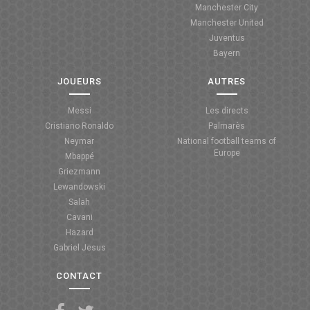
Manchester City
ANGLETERRE
Manchester United
Juventus
ESPAGNE
Bayern
ITALIE
JOUEURS
AUTRES
ALLEMAGNE
Messi
Les directs
Cristiano Ronaldo
Palmarès
RECHERCHE
Neymar
National football teams of
Europe
Mbappé
Griezmann
Lewandowski
Salah
Cavani
Hazard
Gabriel Jesus
CONTACT