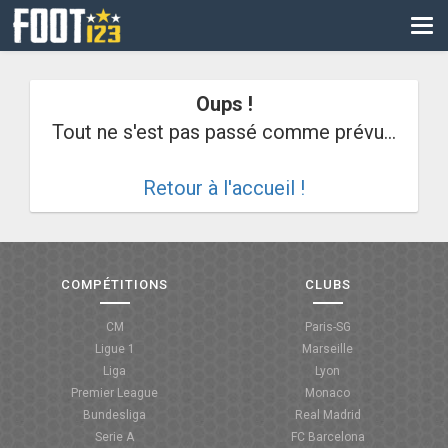
CM
EURO
Oups !
CAN
Tout ne s'est pas passé comme prévu...
LIGUE DES CHAMPIONS
Retour à l'accueil !
PALMARÈS
LES DIRECTS
LIGUE 1
COMPÉTITIONS
CLUBS
LIGUE 2
CM
Paris-SG
Ligue 1
Marseille
NATIONAL
Liga
Lyon
Premier League
Monaco
COUPE DE FRANCE
Bundesliga
Real Madrid
Serie A
FC Barcelona
COUPE DE LA LIGUE