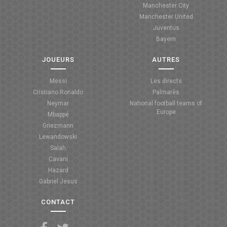
Manchester City
ANGLETERRE
Manchester United
Juventus
ESPAGNE
Bayern
ITALIE
JOUEURS
AUTRES
ALLEMAGNE
Messi
Les directs
Cristiano Ronaldo
Palmarès
RECHERCHE
Neymar
National football teams of
Europe
Mbappé
Griezmann
Lewandowski
Salah
Cavani
Hazard
Gabriel Jesus
CONTACT