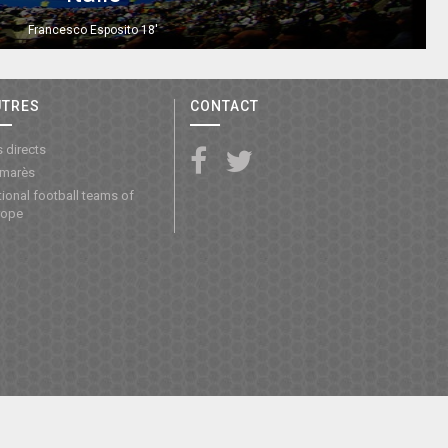
Francesco Esposito 18'
UTRES
CONTACT
 directs
lmarès
ional football teams of
rope