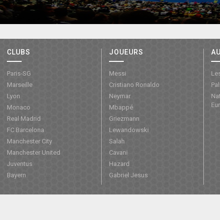
CLUBS
JOUEURS
A
Paris-SG
Messi
Les
Marseille
Cristiano Ronaldo
Pa
Lyon
Neymar
Nat
Eu
Monaco
Mbappé
Real Madrid
Griezmann
FC Barcelona
Lewandowski
Manchester City
Salah
Manchester United
Cavani
Juventus
Hazard
Bayern
Gabriel Jesus