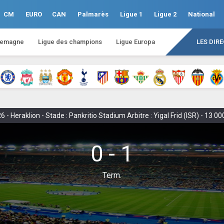
CM
EURO
CAN
Palmarès
Ligue 1
Ligue 2
National
lemagne
Ligue des champions
Ligue Europa
LES DIR
 Heraklion - Stade : Pankritio Stadium Arbitre : Yigal Frid (ISR) - 13 0
0 - 1
Term.