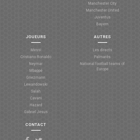
Manchester City
ANGLETERRE
Manchester United
Juventus
ESPAGNE
Bayern
ITALIE
JOUEURS
AUTRES
ALLEMAGNE
Messi
Les directs
Cristiano Ronaldo
Palmarès
RECHERCHE
Neymar
National football teams of
Europe
Mbappé
Griezmann
Lewandowski
Salah
Cavani
Hazard
Gabriel Jesus
CONTACT