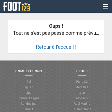
CM
EURO
Oups !
CAN
Tout ne s'est pas passé comme prévu...
LIGUE DES CHAMPIONS
Retour à l'accueil !
PALMARÈS
LES DIRECTS
LIGUE 1
COMPÉTITIONS
CLUBS
LIGUE 2
CM
Paris-SG
Ligue 1
Marseille
NATIONAL
Liga
Lyon
Premier League
Monaco
COUPE DE FRANCE
Bundesliga
Real Madrid
Serie A
FC Barcelona
COUPE DE LA LIGUE