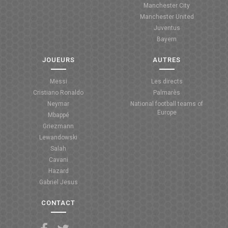
Manchester City
ANGLETERRE
Manchester United
Juventus
ESPAGNE
Bayern
ITALIE
JOUEURS
AUTRES
ALLEMAGNE
Messi
Les directs
Cristiano Ronaldo
Palmarès
RECHERCHE
Neymar
National football teams of
Europe
Mbappé
Griezmann
Lewandowski
Salah
Cavani
Hazard
Gabriel Jesus
CONTACT