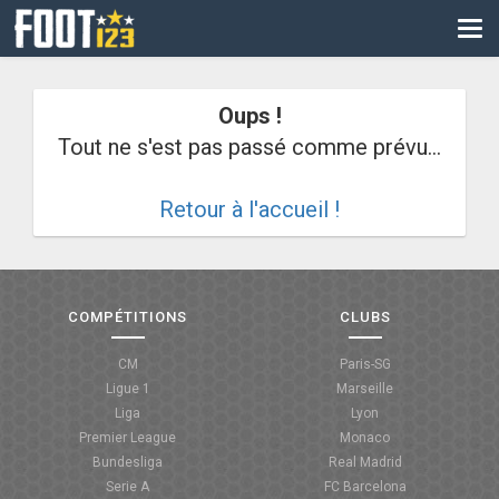
CM
EURO
Oups !
CAN
Tout ne s'est pas passé comme prévu...
LIGUE DES CHAMPIONS
Retour à l'accueil !
PALMARÈS
LES DIRECTS
LIGUE 1
COMPÉTITIONS
CLUBS
LIGUE 2
CM
Paris-SG
Ligue 1
Marseille
NATIONAL
Liga
Lyon
Premier League
Monaco
COUPE DE FRANCE
Bundesliga
Real Madrid
Serie A
FC Barcelona
COUPE DE LA LIGUE