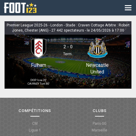
CM
EURO
Premier League 2025-26 - London - Stade : Craven Cottage Arbitre : Robert
Jones, Chester (ANG) - 27 442 spectateurs - le 24/05/2026 à 17:00
CAN
LIGUE DES CHAMPIONS
2 - 0
Term.
PALMARÈS
Newcastle
Fulham
LES DIRECTS
United
DIOP Issa
20'
LIGUE 1
CAIRNEY Tom
80'
LIGUE 2
NATIONAL
COMPÉTITIONS
CLUBS
COUPE DE FRANCE
CM
Paris-SG
Ligue 1
Marseille
COUPE DE LA LIGUE