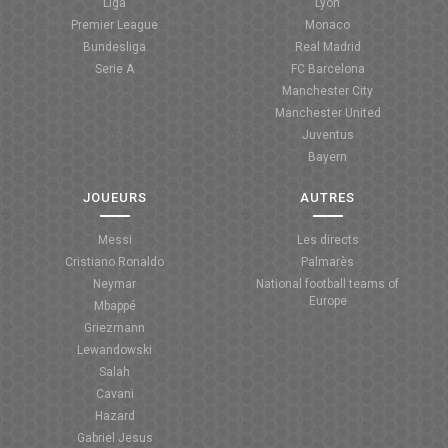
Liga
Lyon
Premier League
Monaco
ANGLETERRE
Bundesliga
Real Madrid
Serie A
FC Barcelona
ESPAGNE
Manchester City
Manchester United
ITALIE
Juventus
Bayern
ALLEMAGNE
JOUEURS
AUTRES
RECHERCHE
Messi
Les directs
Cristiano Ronaldo
Palmarès
Neymar
National football teams of
Europe
Mbappé
Griezmann
Lewandowski
Salah
Cavani
Hazard
Gabriel Jesus