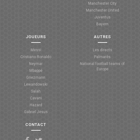
Manchester City
ANGLETERRE
Manchester United
Juventus
ESPAGNE
Bayern
ITALIE
JOUEURS
AUTRES
ALLEMAGNE
Messi
Les directs
Cristiano Ronaldo
Palmarès
RECHERCHE
Neymar
National football teams of
Europe
Mbappé
Griezmann
Lewandowski
Salah
Cavani
Hazard
Gabriel Jesus
CONTACT