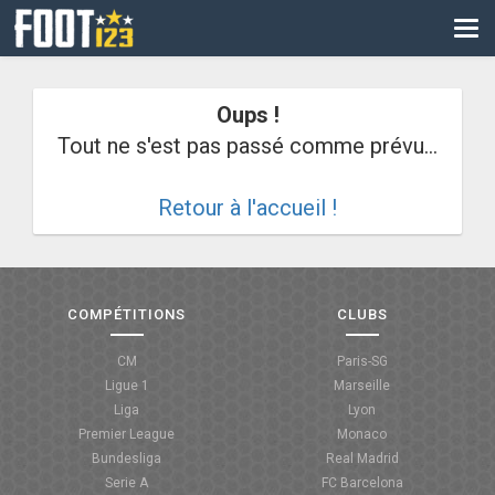
CM
EURO
Oups !
CAN
Tout ne s'est pas passé comme prévu...
LIGUE DES CHAMPIONS
Retour à l'accueil !
PALMARÈS
LES DIRECTS
LIGUE 1
COMPÉTITIONS
CLUBS
LIGUE 2
CM
Paris-SG
Ligue 1
Marseille
NATIONAL
Liga
Lyon
Premier League
Monaco
COUPE DE FRANCE
Bundesliga
Real Madrid
Serie A
FC Barcelona
COUPE DE LA LIGUE