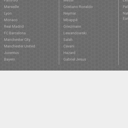
Paris-SG
Messi
Les
Marseille
Cristiano Ronaldo
Pa
Lyon
Neymar
Nat
Eu
Monaco
Mbappé
Real Madrid
Griezmann
FC Barcelona
Lewandowski
Manchester City
Salah
Manchester United
Cavani
Juventus
Hazard
Bayern
Gabriel Jesus