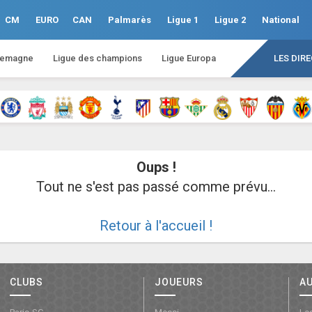
CM
EURO
CAN
Palmarès
Ligue 1
Ligue 2
National
lemagne
Ligue des champions
Ligue Europa
LES DIR
Oups !
Tout ne s'est pas passé comme prévu...
Retour à l'accueil !
CLUBS
JOUEURS
A