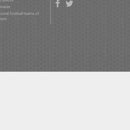
 directs
lmarès
ional football teams of
rope