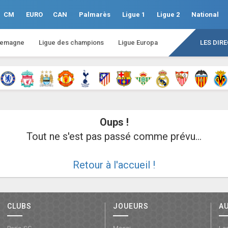
CM
EURO
CAN
Palmarès
Ligue 1
Ligue 2
National
lemagne
Ligue des champions
Ligue Europa
LES DIR
Oups !
Tout ne s'est pas passé comme prévu...
Retour à l'accueil !
CLUBS
JOUEURS
A