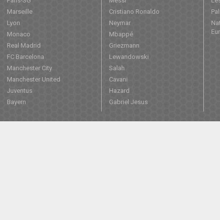
Paris-SG
Messi
Les
Marseille
Cristiano Ronaldo
Pa
Lyon
Neymar
Nat
Eu
Monaco
Mbappé
Real Madrid
Griezmann
FC Barcelona
Lewandowski
Manchester City
Salah
Manchester United
Cavani
Juventus
Hazard
Bayern
Gabriel Jesus