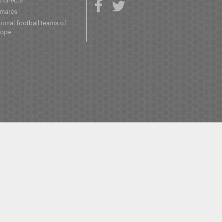
 directs
lmarès
ional football teams of
rope