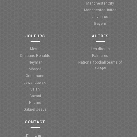
Manchester City
ANGLETERRE
Manchester United
Juventus
ESPAGNE
Bayern
ITALIE
JOUEURS
AUTRES
ALLEMAGNE
Messi
Les directs
Cristiano Ronaldo
Palmarès
RECHERCHE
Neymar
National football teams of
Europe
Mbappé
Griezmann
Lewandowski
Salah
Cavani
Hazard
Gabriel Jesus
CONTACT