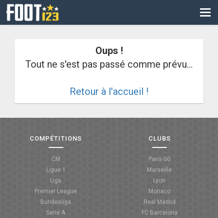
CM
EURO
Oups !
CAN
Tout ne s'est pas passé comme prévu...
LIGUE DES CHAMPIONS
Retour à l'accueil !
PALMARÈS
LES DIRECTS
LIGUE 1
COMPÉTITIONS
CLUBS
LIGUE 2
CM
Paris-SG
Ligue 1
Marseille
NATIONAL
Liga
Lyon
Premier League
Monaco
COUPE DE FRANCE
Bundesliga
Real Madrid
Serie A
FC Barcelona
COUPE DE LA LIGUE