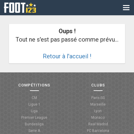
CM
EURO
Oups !
CAN
Tout ne s'est pas passé comme prévu...
LIGUE DES CHAMPIONS
Retour à l'accueil !
PALMARÈS
LES DIRECTS
LIGUE 1
COMPÉTITIONS
CLUBS
LIGUE 2
CM
Paris-SG
Ligue 1
Marseille
NATIONAL
Liga
Lyon
Premier League
Monaco
COUPE DE FRANCE
Bundesliga
Real Madrid
Serie A
FC Barcelona
COUPE DE LA LIGUE