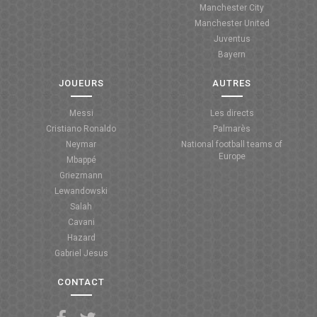
Manchester City
ANGLETERRE
Manchester United
Juventus
ESPAGNE
Bayern
ITALIE
JOUEURS
AUTRES
ALLEMAGNE
Messi
Les directs
Cristiano Ronaldo
Palmarès
RECHERCHE
Neymar
National football teams of
Europe
Mbappé
Griezmann
Lewandowski
Salah
Cavani
Hazard
Gabriel Jesus
CONTACT