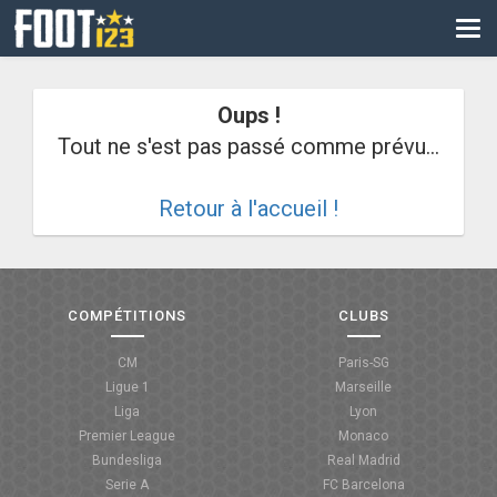
CM
EURO
Oups !
CAN
Tout ne s'est pas passé comme prévu...
LIGUE DES CHAMPIONS
Retour à l'accueil !
PALMARÈS
LES DIRECTS
LIGUE 1
COMPÉTITIONS
CLUBS
LIGUE 2
CM
Paris-SG
Ligue 1
Marseille
NATIONAL
Liga
Lyon
Premier League
Monaco
COUPE DE FRANCE
Bundesliga
Real Madrid
Serie A
FC Barcelona
COUPE DE LA LIGUE