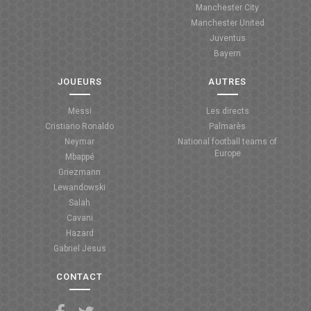
Manchester City
ANGLETERRE
Manchester United
Juventus
ESPAGNE
Bayern
ITALIE
JOUEURS
AUTRES
ALLEMAGNE
Messi
Les directs
Cristiano Ronaldo
Palmarès
RECHERCHE
Neymar
National football teams of
Europe
Mbappé
Griezmann
Lewandowski
Salah
Cavani
Hazard
Gabriel Jesus
CONTACT