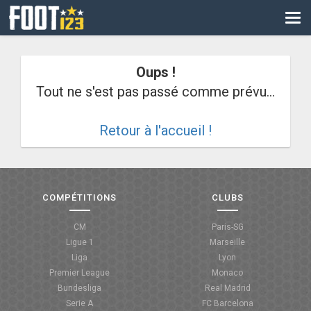
CM
EURO
Oups !
CAN
Tout ne s'est pas passé comme prévu...
LIGUE DES CHAMPIONS
Retour à l'accueil !
PALMARÈS
LES DIRECTS
LIGUE 1
COMPÉTITIONS
CLUBS
LIGUE 2
CM
Paris-SG
Ligue 1
Marseille
NATIONAL
Liga
Lyon
Premier League
Monaco
COUPE DE FRANCE
Bundesliga
Real Madrid
Serie A
FC Barcelona
COUPE DE LA LIGUE