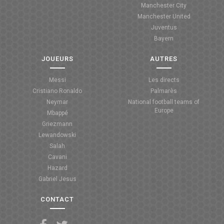
Manchester City
ANGLETERRE
Manchester United
Juventus
ESPAGNE
Bayern
ITALIE
JOUEURS
AUTRES
ALLEMAGNE
Messi
Les directs
Cristiano Ronaldo
Palmarès
RECHERCHE
Neymar
National football teams of
Europe
Mbappé
Griezmann
Lewandowski
Salah
Cavani
Hazard
Gabriel Jesus
CONTACT