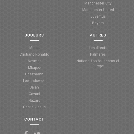
Manchester City
ANGLETERRE
Manchester United
Juventus
ESPAGNE
Bayern
ITALIE
JOUEURS
AUTRES
ALLEMAGNE
Messi
Les directs
Cristiano Ronaldo
Palmarès
RECHERCHE
Neymar
National football teams of
Europe
Mbappé
Griezmann
Lewandowski
Salah
Cavani
Hazard
Gabriel Jesus
CONTACT