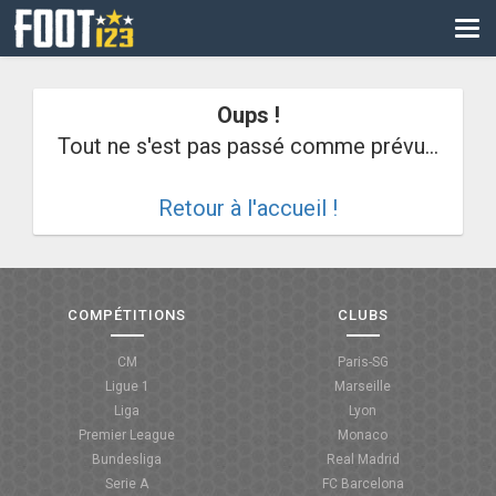
CM
EURO
Oups !
CAN
Tout ne s'est pas passé comme prévu...
LIGUE DES CHAMPIONS
Retour à l'accueil !
PALMARÈS
LES DIRECTS
LIGUE 1
COMPÉTITIONS
CLUBS
LIGUE 2
CM
Paris-SG
Ligue 1
Marseille
NATIONAL
Liga
Lyon
Premier League
Monaco
COUPE DE FRANCE
Bundesliga
Real Madrid
Serie A
FC Barcelona
COUPE DE LA LIGUE