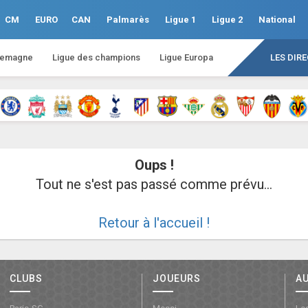
CM
EURO
CAN
Palmarès
Ligue 1
Ligue 2
National
lemagne
Ligue des champions
Ligue Europa
LES DIR
Oups !
Tout ne s'est pas passé comme prévu...
Retour à l'accueil !
CLUBS
JOUEURS
A