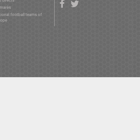
 directs
lmarès
ional football teams of
rope