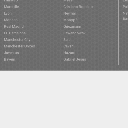
Paris-SG
Messi
Les
Marseille
Cristiano Ronaldo
Pa
Lyon
Neymar
Nat
Eu
Monaco
Mbappé
Real Madrid
Griezmann
FC Barcelona
Lewandowski
Manchester City
Salah
Manchester United
Cavani
Juventus
Hazard
Bayern
Gabriel Jesus