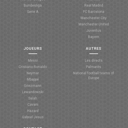
Bundesliga
Real Madrid
ANGLETERRE
Serie A
FC Barcelona
Manchester City
ESPAGNE
Manchester United
Juventus
ITALIE
Bayern
ALLEMAGNE
JOUEURS
AUTRES
RECHERCHE
Messi
Les directs
Cristiano Ronaldo
Palmarès
Neymar
National football teams of
Europe
Mbappé
Griezmann
Lewandowski
Salah
Cavani
Hazard
Gabriel Jesus