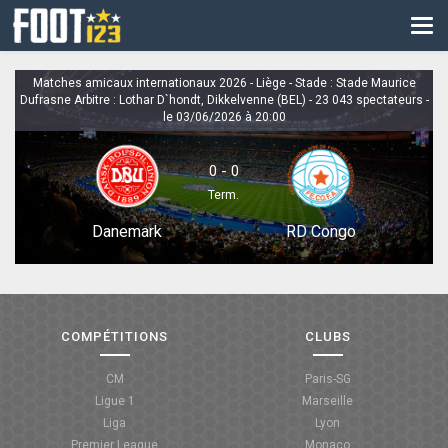
CM
EURO
Matches amicaux internationaux 2026 - Liège - Stade : Stade Maurice
Dufrasne Arbitre : Lothar D`hondt, Dikkelvenne (BEL) - 23 043 spectateurs -
CAN
le 03/06/2026 à 20:00
LIGUE DES CHAMPIONS
0 - 0
PALMARÈS
Term.
Danemark
RD Congo
LES DIRECTS
LIGUE 1
LIGUE 2
COMPÉTITIONS
CLUBS
NATIONAL
CM
Paris-SG
COUPE DE FRANCE
Ligue 1
Marseille
Liga
Lyon
COUPE DE LA LIGUE
Premier League
Monaco