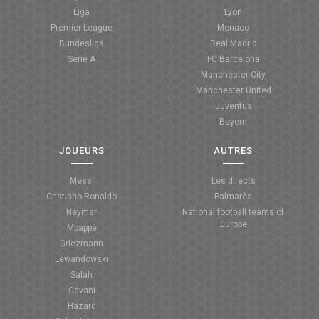
Liga
Lyon
ANGLETERRE
Premier League
Monaco
Bundesliga
Real Madrid
ESPAGNE
Serie A
FC Barcelona
Manchester City
ITALIE
Manchester United
Juventus
ALLEMAGNE
Bayern
RECHERCHE
JOUEURS
AUTRES
Messi
Les directs
Cristiano Ronaldo
Palmarès
Neymar
National football teams of
Europe
Mbappé
Griezmann
Lewandowski
Salah
Cavani
Hazard