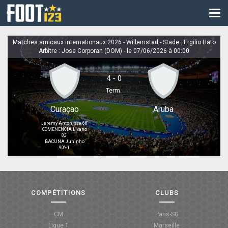
CM
EURO
Matches amicaux internationaux 2026 - Willemstad - Stade : Ergilio Hato
Arbitre : Jose Corporan (DOM) - le 07/06/2026 à 00:00
CAN
LIGUE DES CHAMPIONS
4 - 0
Term.
PALMARÈS
Curaçao
Aruba
LES DIRECTS
Jeremy Antonisse 68'
COMENENCIA Livano
83'
LIGUE 1
BACUNA Juninho
90'+1
LIGUE 2
NATIONAL
COMPÉTITIONS
CLUBS
COUPE DE FRANCE
CM
Paris-SG
COUPE DE LA LIGUE
Ligue 1
Marseille