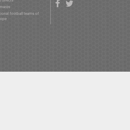
 directs
lmarès
ional football teams of
rope