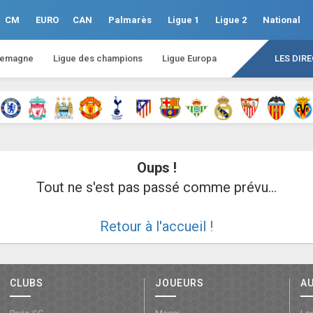
CM
EURO
CAN
Palmarès
Ligue 1
Ligue 2
National
lemagne
Ligue des champions
Ligue Europa
LES DIR
Oups !
Tout ne s'est pas passé comme prévu...
Retour à l'accueil !
CLUBS
JOUEURS
A