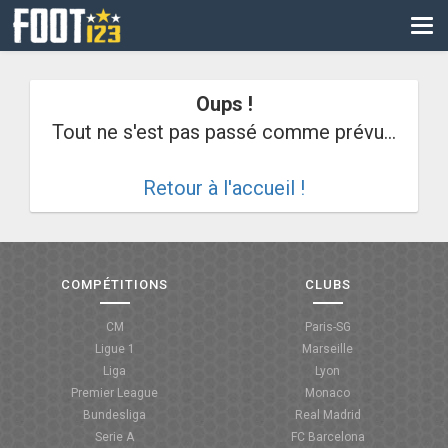
CM
EURO
Oups !
CAN
Tout ne s'est pas passé comme prévu...
LIGUE DES CHAMPIONS
Retour à l'accueil !
PALMARÈS
LES DIRECTS
LIGUE 1
COMPÉTITIONS
CLUBS
LIGUE 2
CM
Paris-SG
Ligue 1
Marseille
NATIONAL
Liga
Lyon
Premier League
Monaco
COUPE DE FRANCE
Bundesliga
Real Madrid
Serie A
FC Barcelona
COUPE DE LA LIGUE