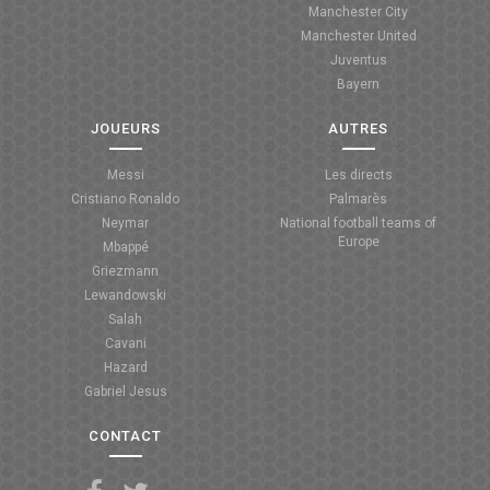
Manchester City
ANGLETERRE
Manchester United
Juventus
ESPAGNE
Bayern
ITALIE
JOUEURS
AUTRES
ALLEMAGNE
Messi
Les directs
Cristiano Ronaldo
Palmarès
RECHERCHE
Neymar
National football teams of
Europe
Mbappé
Griezmann
Lewandowski
Salah
Cavani
Hazard
Gabriel Jesus
CONTACT