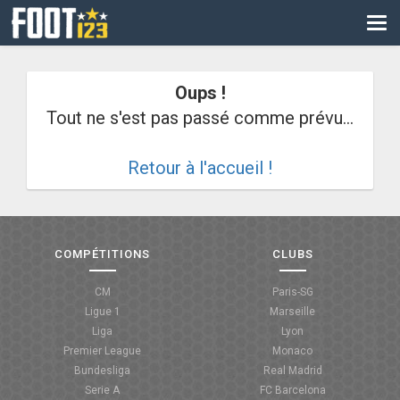
CM
EURO
Oups !
CAN
Tout ne s'est pas passé comme prévu...
LIGUE DES CHAMPIONS
Retour à l'accueil !
PALMARÈS
LES DIRECTS
LIGUE 1
COMPÉTITIONS
CLUBS
LIGUE 2
CM
Paris-SG
Ligue 1
Marseille
NATIONAL
Liga
Lyon
Premier League
Monaco
COUPE DE FRANCE
Bundesliga
Real Madrid
Serie A
FC Barcelona
COUPE DE LA LIGUE