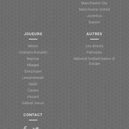
Manchester City
ANGLETERRE
Manchester United
Juventus
ESPAGNE
Bayern
ITALIE
JOUEURS
AUTRES
ALLEMAGNE
Messi
Les directs
Cristiano Ronaldo
Palmarès
RECHERCHE
Neymar
National football teams of
Europe
Mbappé
Griezmann
Lewandowski
Salah
Cavani
Hazard
Gabriel Jesus
CONTACT