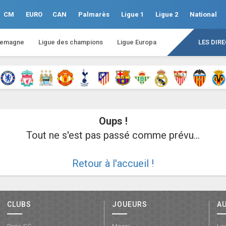
CM
EURO
CAN
Palmarès
Ligue 1
Ligue 2
National
lemagne
Ligue des champions
Ligue Europa
LES DIR
Oups !
Tout ne s'est pas passé comme prévu...
Retour à l'accueil !
CLUBS
JOUEURS
A