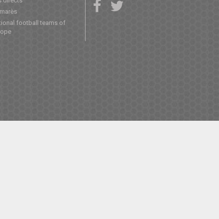
 directs
lmarès
ional football teams of
rope