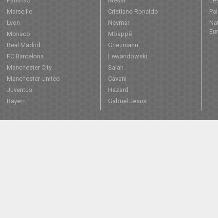
Paris-SG
Messi
Les
Marseille
Cristiano Ronaldo
Pa
Lyon
Neymar
Nat
Eu
Monaco
Mbappé
Real Madrid
Griezmann
FC Barcelona
Lewandowski
Manchester City
Salah
Manchester United
Cavani
Juventus
Hazard
Bayern
Gabriel Jesus