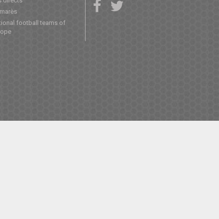
 directs
lmarès
ional football teams of
rope