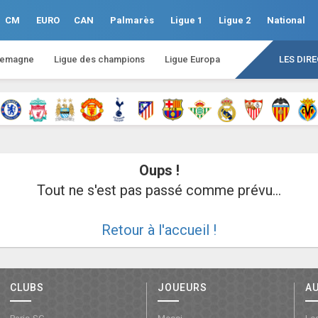
CM
EURO
CAN
Palmarès
Ligue 1
Ligue 2
National
lemagne
Ligue des champions
Ligue Europa
LES DIR
Oups !
Tout ne s'est pas passé comme prévu...
Retour à l'accueil !
CLUBS
JOUEURS
A