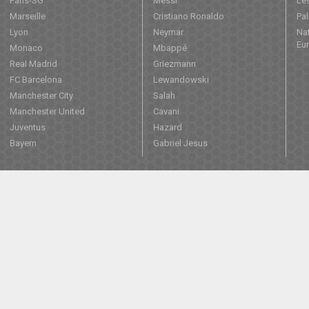
Paris-SG
Messi
Les
Marseille
Cristiano Ronaldo
Pa
Lyon
Neymar
Nat
Eu
Monaco
Mbappé
Real Madrid
Griezmann
FC Barcelona
Lewandowski
Manchester City
Salah
Manchester United
Cavani
Juventus
Hazard
Bayern
Gabriel Jesus