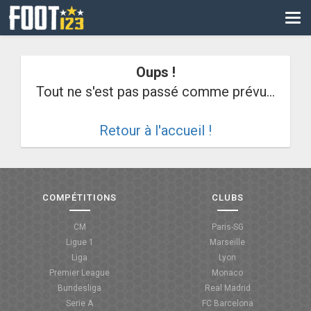
CM
EURO
Oups !
CAN
Tout ne s'est pas passé comme prévu...
LIGUE DES CHAMPIONS
Retour à l'accueil !
PALMARÈS
LES DIRECTS
LIGUE 1
COMPÉTITIONS
CLUBS
LIGUE 2
CM
Paris-SG
Ligue 1
Marseille
NATIONAL
Liga
Lyon
Premier League
Monaco
COUPE DE FRANCE
Bundesliga
Real Madrid
Serie A
FC Barcelona
COUPE DE LA LIGUE