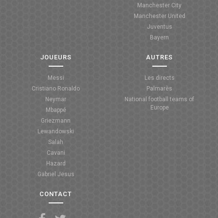
Manchester City
ANGLETERRE
Manchester United
Juventus
ESPAGNE
Bayern
ITALIE
JOUEURS
AUTRES
ALLEMAGNE
Messi
Les directs
Cristiano Ronaldo
Palmarès
RECHERCHE
Neymar
National football teams of
Europe
Mbappé
Griezmann
Lewandowski
Salah
Cavani
Hazard
Gabriel Jesus
CONTACT