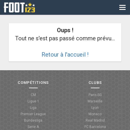
CM
EURO
Oups !
CAN
Tout ne s'est pas passé comme prévu...
LIGUE DES CHAMPIONS
Retour à l'accueil !
PALMARÈS
LES DIRECTS
LIGUE 1
COMPÉTITIONS
CLUBS
LIGUE 2
CM
Paris-SG
Ligue 1
Marseille
NATIONAL
Liga
Lyon
Premier League
Monaco
COUPE DE FRANCE
Bundesliga
Real Madrid
Serie A
FC Barcelona
COUPE DE LA LIGUE