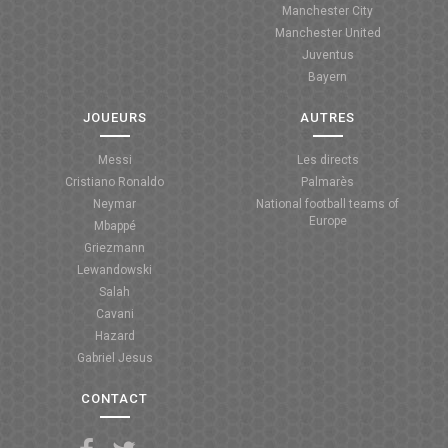
Manchester City
ANGLETERRE
Manchester United
Juventus
ESPAGNE
Bayern
ITALIE
JOUEURS
AUTRES
ALLEMAGNE
Messi
Les directs
Cristiano Ronaldo
Palmarès
RECHERCHE
Neymar
National football teams of
Europe
Mbappé
Griezmann
Lewandowski
Salah
Cavani
Hazard
Gabriel Jesus
CONTACT