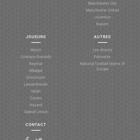
Manchester City
ANGLETERRE
Manchester United
Juventus
ESPAGNE
Bayern
ITALIE
JOUEURS
AUTRES
ALLEMAGNE
Messi
Les directs
Cristiano Ronaldo
Palmarès
RECHERCHE
Neymar
National football teams of
Europe
Mbappé
Griezmann
Lewandowski
Salah
Cavani
Hazard
Gabriel Jesus
CONTACT