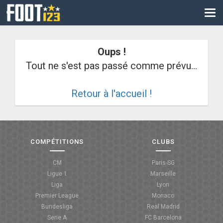
CM
EURO
Oups !
CAN
Tout ne s'est pas passé comme prévu...
LIGUE DES CHAMPIONS
Retour à l'accueil !
PALMARÈS
LES DIRECTS
LIGUE 1
COMPÉTITIONS
CLUBS
LIGUE 2
CM
Paris-SG
Ligue 1
Marseille
NATIONAL
Liga
Lyon
Premier League
Monaco
COUPE DE FRANCE
Bundesliga
Real Madrid
Serie A
FC Barcelona
COUPE DE LA LIGUE